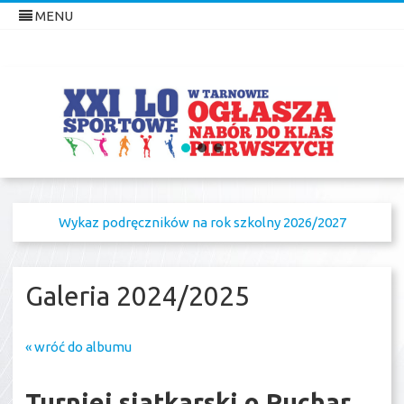
MENU
XXI Liceum Ogólnokształcące
w Tarnowie
Skip
Sportowe
to
content
Wykaz podręczników na rok szkolny 2026/2027
Galeria 2024/2025
« wróć do albumu
Turniej siatkarski o Puchar