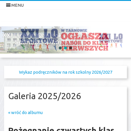
MENU
XXI Liceum Ogólnokształcące
w Tarnowie
Skip
Sportowe
to
content
Wykaz podręczników na rok szkolny 2026/2027
Galeria 2025/2026
« wróć do albumu
Pożegnanie czwartych klas