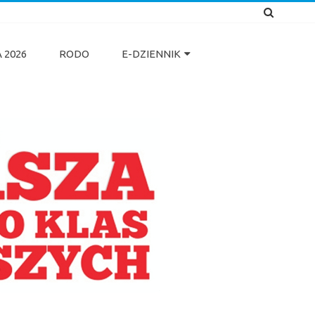
 2026
RODO
E-DZIENNIK