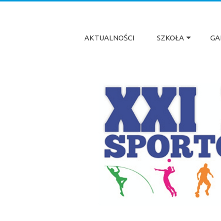
XXI Liceum Ogólnokształcące Sporto
w Tarnowie
AKTUALNOŚCI
SZKOŁA
GA