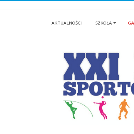
XXI Liceum Ogólnokształcące Sporto
w Tarnowie
AKTUALNOŚCI
SZKOŁA
GA